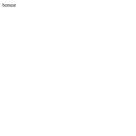
bonuse