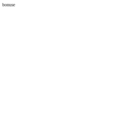
bonuse