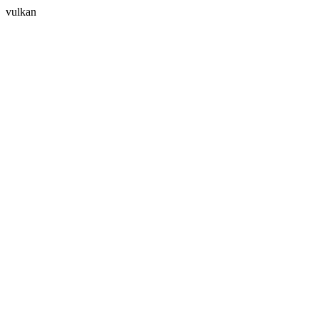
vulkan